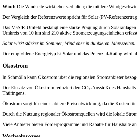
Wind:
Die Windseite wirkt eher verhalten; die mittlere Windgeschwindi
Der Vergleich der Referenzwerte spricht für Solar (PV-Referenzertr
Das MaStR‑Umfeld bestätigt eine starke Prägung durch Solaranlagen 
Umkreis von 10 km sind 210 aktive Stromerzeugungseinheiten erfasst
Solar wirkt stärker im Sommer; Wind eher in dunkleren Jahreszeiten.
Der empfohlene Energietyp ist Solar und das Potenzial‑Rating wird als
Ökostrom
In Schmölln kann Ökostrom über die regionalen Stromanbieter bezog
Der Einsatz von Ökostrom reduziert den CO₂-Ausstoß des Haushalts u
Thüringens.
Ökostrom sorgt für eine stabilere Preisentwicklung, da die Kosten fü
Durch die Nutzung regionaler Ökostromquellen wird die lokale Stromv
Viele Anbieter bieten Förderprogramme und Rabatte für Haushalte an
Wechselprozess