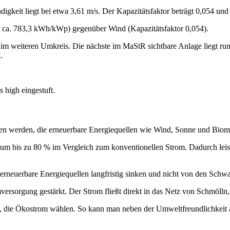
gkeit liegt bei etwa 3,61 m/s. Der Kapazitätsfaktor beträgt 0,054 und d
ag ca. 783,3 kWh/kWp) gegenüber Wind (Kapazitätsfaktor 0,054).
im weiteren Umkreis. Die nächste im MaStR sichtbare Anlage liegt run
.
 high eingestuft.
en werden, die erneuerbare Energiequellen wie Wind, Sonne und Biom
m bis zu 80 % im Vergleich zum konventionellen Strom. Dadurch leiste
r erneuerbare Energiequellen langfristig sinken und nicht von den Sch
ersorgung gestärkt. Der Strom fließt direkt in das Netz von Schmölln
, die Ökostrom wählen. So kann man neben der Umweltfreundlichkeit auc