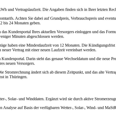
o kWh und Vertragslaufzeit. Die Angaben finden sich in Ihrer letzten R
omtarifs. Achten Sie dabei auf Grundpreis, Verbrauchspreis und eventu
 12 bis 24 Monaten geben.
n das Kundenportal Ihres aktuellen Versorgers einloggen und das Form
weniger Minuten abgeschlossen werden.
rträge haben eine Mindestlaufzeit von 12 Monaten. Die Kündigungsfrist b
 neuer Vertrag mit einer neuen Laufzeit vereinbart werden.
Kundenportal. Darin steht das genaue Wechseldatum und die neue Preiss
es neuen Versorgers.
e Stromrechnung ändert sich ab diesem Zeitpunkt, und das alte Vertra
nst in Thüringen.
tter-, Solar- und Winddaten. Ergänzt wird sie durch aktive Stromerze
n Analyse auf Basis der verfügbaren Wetter-, Solar-, Wind- und MaSt