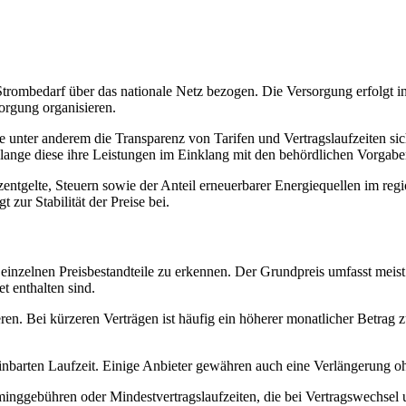
Strombedarf über das nationale Netz bezogen. Die Versorgung erfolgt 
rgung organisieren.
 unter anderem die Transparenz von Tarifen und Vertragslaufzeiten sic
olange diese ihre Leistungen im Einklang mit den behördlichen Vorgabe
zentgelte, Steuern sowie der Anteil erneuerbarer Energiequellen im re
 zur Stabilität der Preise bei.
e einzelnen Preisbestandteile zu erkennen. Der Grundpreis umfasst meis
 enthalten sind.
ren. Bei kürzeren Verträgen ist häufig ein höherer monatlicher Betrag
inbarten Laufzeit. Einige Anbieter gewähren auch eine Verlängerung o
inggebühren oder Mindestvertragslaufzeiten, die bei Vertragswechsel u