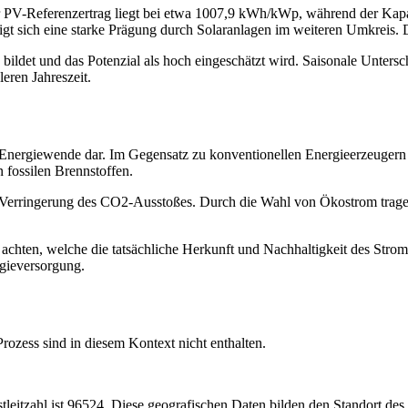
 PV-Referenzertrag liegt bei etwa 1007,9 kWh/kWp, während der Kapazit
gt sich eine starke Prägung durch Solaranlagen im weiteren Umkreis. D
us bildet und das Potenzial als hoch eingeschätzt wird. Saisonale Unter
eren Jahreszeit.
 Energiewende dar. Im Gegensatz zu konventionellen Energieerzeugern 
 fossilen Brennstoffen.
die Verringerung des CO2-Ausstoßes. Durch die Wahl von Ökostrom trag
zu achten, welche die tatsächliche Herkunft und Nachhaltigkeit des Str
rgieversorgung.
ozess sind in diesem Kontext nicht enthalten.
tleitzahl ist 96524. Diese geografischen Daten bilden den Standort des