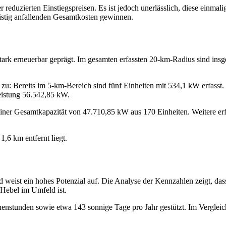
 reduzierten Einstiegspreisen. Es ist jedoch unerlässlich, diese einma
fristig anfallenden Gesamtkosten gewinnen.
tark erneuerbar geprägt. Im gesamten erfassten 20-km-Radius sind insg
 Bereits im 5-km-Bereich sind fünf Einheiten mit 534,1 kW erfasst. A
eistung 56.542,85 kW.
 einer Gesamtkapazität von 47.710,85 kW aus 170 Einheiten. Weitere e
1,6 km entfernt liegt.
 weist ein hohes Potenzial auf. Die Analyse der Kennzahlen zeigt, dass
 Hebel im Umfeld ist.
nstunden sowie etwa 143 sonnige Tage pro Jahr gestützt. Im Vergleich 