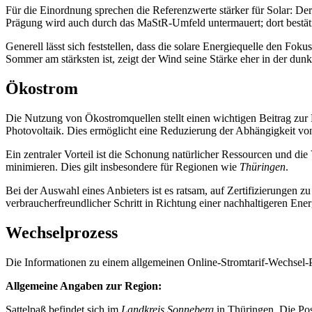
Für die Einordnung sprechen die Referenzwerte stärker für Solar: Der
Prägung wird auch durch das MaStR-Umfeld untermauert; dort bestäti
Generell lässt sich feststellen, dass die solare Energiequelle den Fok
Sommer am stärksten ist, zeigt der Wind seine Stärke eher in der dunkl
Ökostrom
Die Nutzung von Ökostromquellen stellt einen wichtigen Beitrag zur
Photovoltaik. Dies ermöglicht eine Reduzierung der Abhängigkeit von
Ein zentraler Vorteil ist die Schonung natürlicher Ressourcen und 
minimieren. Dies gilt insbesondere für Regionen wie
Thüringen
.
Bei der Auswahl eines Anbieters ist es ratsam, auf Zertifizierungen 
verbraucherfreundlicher Schritt in Richtung einer nachhaltigeren Ene
Wechselprozess
Die Informationen zu einem allgemeinen Online-Stromtarif-Wechsel-Pr
Allgemeine Angaben zur Region:
Sattelpaß befindet sich im
Landkreis Sonneberg
in Thüringen. Die Pos