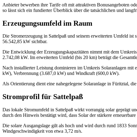
Anbieter bewerben ihre Tarife oft mit attraktiven Bonusangeboten oder
so lässt sich ein fundierter Überblick über die tatsächlichen und lang
Erzeugungsumfeld im Raum
Die Stromerzeugung in Sattelpaß und seinem erweiterten Umfeld ist s
56.542,85 kW sichtbar.
Die Entwicklung der Erzeugungskapazitäten nimmt mit dem Umkreis zu:
2.742,08 kW. Im erweiterten Umfeld (bis 20 km) beträgt die Gesamtl
Nach installierter Leistung dominieren im Umkreis Solaranlagen mit
kW), Verbrennung (3.687,0 kW) und Windkraft (600,0 kW).
Als Orientierung dient eine nahegelegene Solaranlage in Füritztal, die 
Stromprofil für Sattelpaß
Das lokale Stromumfeld in Sattelpaß wirkt vorrangig solar geprägt und
durch den Hinweis bestätigt wird, dass Solar der stärkere erneuerbare
Die solare Ausgangslage gilt als hoch und wird durch rund 1833 Sonne
Windgeschwindigkeit von etwa 3,72 m/s.