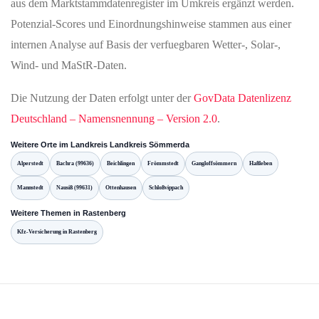
aus dem Marktstammdatenregister im Umkreis ergänzt werden.
Potenzial-Scores und Einordnungshinweise stammen aus einer
internen Analyse auf Basis der verfuegbaren Wetter-, Solar-,
Wind- und MaStR-Daten.
Die Nutzung der Daten erfolgt unter der
GovData Datenlizenz
Deutschland – Namensnennung – Version 2.0
.
Weitere Orte im Landkreis Landkreis Sömmerda
Alperstedt
Bachra (99636)
Beichlingen
Frömmstedt
Gangloffsömmern
Haßleben
Mannstedt
Nausiß (99631)
Ottenhausen
Schloßvippach
Weitere Themen in Rastenberg
Kfz-Versicherung in Rastenberg