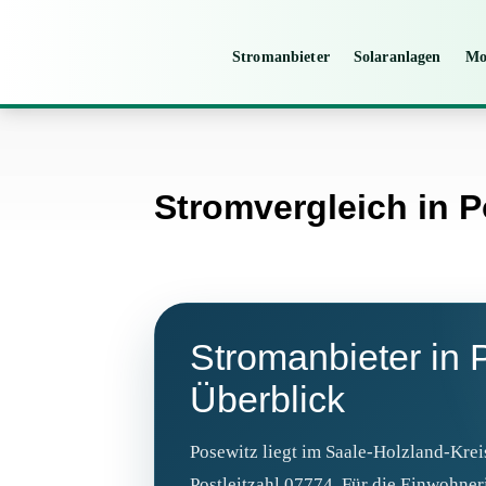
Stromanbieter
Solaranlagen
Mo
Stromvergleich in 
Stromanbieter in 
Überblick
Posewitz liegt im Saale-Holzland-Krei
Postleitzahl 07774. Für die Einwohne