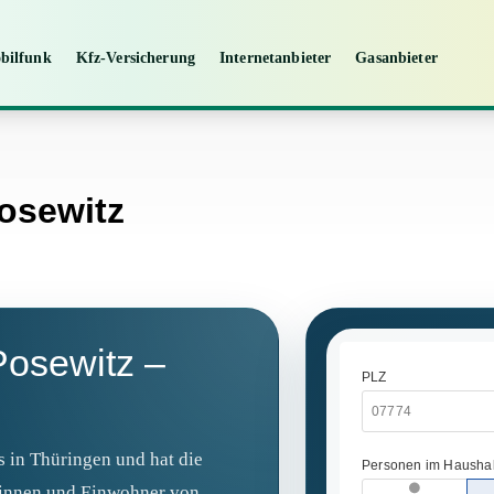
bilfunk
Kfz-Versicherung
Internetanbieter
Gasanbieter
Posewitz
Posewitz –
s in Thüringen und hat die
rinnen und Einwohner von