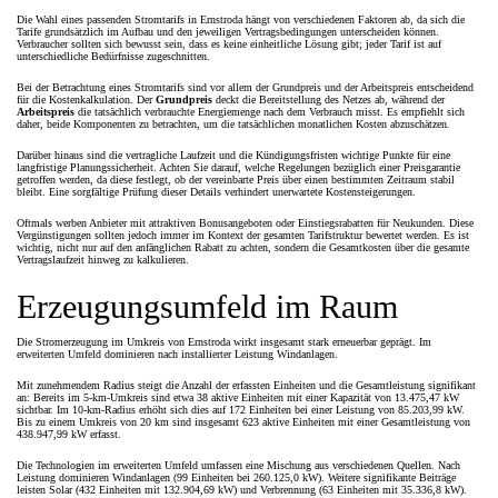
Die Wahl eines passenden Stromtarifs in Ernstroda hängt von verschiedenen Faktoren ab, da sich die
Tarife grundsätzlich im Aufbau und den jeweiligen Vertragsbedingungen unterscheiden können.
Verbraucher sollten sich bewusst sein, dass es keine einheitliche Lösung gibt; jeder Tarif ist auf
unterschiedliche Bedürfnisse zugeschnitten.
Bei der Betrachtung eines Stromtarifs sind vor allem der Grundpreis und der Arbeitspreis entscheidend
für die Kostenkalkulation. Der
Grundpreis
deckt die Bereitstellung des Netzes ab, während der
Arbeitspreis
die tatsächlich verbrauchte Energiemenge nach dem Verbrauch misst. Es empfiehlt sich
daher, beide Komponenten zu betrachten, um die tatsächlichen monatlichen Kosten abzuschätzen.
Darüber hinaus sind die vertragliche Laufzeit und die Kündigungsfristen wichtige Punkte für eine
langfristige Planungssicherheit. Achten Sie darauf, welche Regelungen bezüglich einer Preisgarantie
getroffen werden, da diese festlegt, ob der vereinbarte Preis über einen bestimmten Zeitraum stabil
bleibt. Eine sorgfältige Prüfung dieser Details verhindert unerwartete Kostensteigerungen.
Oftmals werben Anbieter mit attraktiven Bonusangeboten oder Einstiegsrabatten für Neukunden. Diese
Vergünstigungen sollten jedoch immer im Kontext der gesamten Tarifstruktur bewertet werden. Es ist
wichtig, nicht nur auf den anfänglichen Rabatt zu achten, sondern die Gesamtkosten über die gesamte
Vertragslaufzeit hinweg zu kalkulieren.
Erzeugungsumfeld im Raum
Die Stromerzeugung im Umkreis von Ernstroda wirkt insgesamt stark erneuerbar geprägt. Im
erweiterten Umfeld dominieren nach installierter Leistung Windanlagen.
Mit zunehmendem Radius steigt die Anzahl der erfassten Einheiten und die Gesamtleistung signifikant
an: Bereits im 5-km-Umkreis sind etwa 38 aktive Einheiten mit einer Kapazität von 13.475,47 kW
sichtbar. Im 10-km-Radius erhöht sich dies auf 172 Einheiten bei einer Leistung von 85.203,99 kW.
Bis zu einem Umkreis von 20 km sind insgesamt 623 aktive Einheiten mit einer Gesamtleistung von
438.947,99 kW erfasst.
Die Technologien im erweiterten Umfeld umfassen eine Mischung aus verschiedenen Quellen. Nach
Leistung dominieren Windanlagen (99 Einheiten bei 260.125,0 kW). Weitere signifikante Beiträge
leisten Solar (432 Einheiten mit 132.904,69 kW) und Verbrennung (63 Einheiten mit 35.336,8 kW).