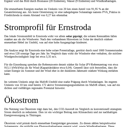
Ergänzt wird das Bild durch Biomasse (20 Einheiten), Wasser (9 Einheiten) und Windkraftanlagen.
Die erneuerbaren Energien machen im Umkreis von 20 km einen Anteil von 91,95 % an der
Gesamtleistung aus. Als kurze Orientierung ist eine nahegelegene Solaranlage namens PVA_Präzisa in
Friedrichroda in einem Abstand von 0,27 km erkennbar.
Stromprofil für Ernstroda
Das lokale Stromumfeld in Ernstroda wirkt vor allem
solar geprägt
; die solaren Kennzahlen fallen
staärker aus als die Windwerte. Nach den vorhandenen Hinweisen ist Solar der deutlich stärkere
erneuerbare Hebel im Umfeld, was auf eine hohe Ausgangslage hindeutet.
Die Analyse zeigt für Ernstroda eine hohe solare Potentiallage, gestützt durch rund 1660 Sonnenstunden
und etwa 128 sonnige Tage pro Jahr. Im Vergleich dazu wirkt die Windseite eher verhalten; die mittlere
Windgeschwindigkeit liegt bei etwa 3,35 m/s.
Für die Einordnung sprechen die Referenzwerte derzeit stärker für Solar (PV-Referenzertrag von etwa
913,1 kWh/kWp) als für Wind (Kapazitätsfaktor etwa 0,04). Generell lässt sich feststellen, dass die
solare Energie im Sommer und der Wind eher in der dunkleren Jahreszeit stärkere Wirkung entfalten
kann.
Im weiteren Umkreis zeigt das MaStR-Umfeld eine starke Prägung durch Windanlagen. Im engeren
Umkreis von 10 km sind bereits 172 aktive Stromerzeugungseinheiten im MaStR erfasst, was auf ein
dichtes und vielfältiges regionales Potenzial hinweist.
Ökostrom
Die Nutzung von Ökostrom trägt dazu bei, den CO2-Ausstoß im Vergleich zu konventionell erzeugtem
Strom deutlich zu reduzieren. Dies ist ein wichtiger Beitrag zum Klimaschutz und zur nachhaltigen
Energieversorgung in Thüringen.
Ökostrom wird primär durch erneuerbare Energieträger gewonnen. Zu diesen zählen beispielsweise
Solarenergie, die mithilfe von Photovoltaikanlagen genutzt wird, sowie Windkraftanlagen. Diese