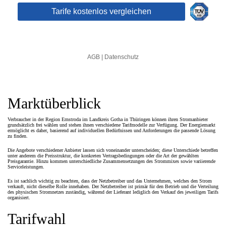
Marktüberblick
Verbraucher in der Region Ernstroda im Landkreis Gotha in Thüringen können ihren Stromanbieter
grundsätzlich frei wählen und stehen ihnen verschiedene Tarifmodelle zur Verfügung. Der Energiemarkt
ermöglicht es daher, basierend auf individuellen Bedürfnissen und Anforderungen die passende Lösung
zu finden.
Die Angebote verschiedener Anbieter lassen sich voneinander unterscheiden; diese Unterschiede betreffen
unter anderem die Preisstruktur, die konkreten Vertragsbedingungen oder die Art der gewählten
Preisgarantie. Hinzu kommen unterschiedliche Zusammensetzungen des Strommixes sowie variierende
Serviceleistungen.
Es ist sachlich wichtig zu beachten, dass der Netzbetreiber und das Unternehmen, welches den Strom
verkauft, nicht dieselbe Rolle innehaben. Der Netzbetreiber ist primär für den Betrieb und die Verteilung
des physischen Stromnetzes zuständig, während der Lieferant lediglich den Verkauf des jeweiligen Tarifs
organisiert.
Tarifwahl