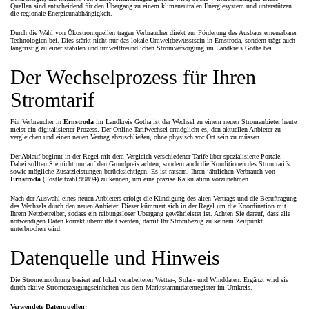
Quellen sind entscheidend für den Übergang zu einem klimaneutralen Energiesystem und unterstützen
die regionale Energieunabhängigkeit.
Durch die Wahl von Ökostromquellen tragen Verbraucher direkt zur Förderung des Ausbaus erneuerbarer
Technologien bei. Dies stärkt nicht nur das lokale Umweltbewusstsein in Ernstroda, sondern trägt auch
langfristig zu einer stabilen und umweltfreundlichen Stromversorgung im Landkreis Gotha bei.
Der Wechselprozess für Ihren
Stromtarif
Für Verbraucher in
Ernstroda
im Landkreis Gotha ist der Wechsel zu einem neuen Stromanbieter heute
meist ein digitalisierter Prozess. Der Online-Tarifwechsel ermöglicht es, den aktuellen Anbieter zu
vergleichen und einen neuen Vertrag abzuschließen, ohne physisch vor Ort sein zu müssen.
Der Ablauf beginnt in der Regel mit dem Vergleich verschiedener Tarife über spezialisierte Portale.
Dabei sollten Sie nicht nur auf den Grundpreis achten, sondern auch die Konditionen des Stromtarifs
sowie mögliche Zusatzleistungen berücksichtigen. Es ist ratsam, Ihren jährlichen Verbrauch von
Ernstroda
(Postleitzahl 99894) zu kennen, um eine präzise Kalkulation vorzunehmen.
Nach der Auswahl eines neuen Anbieters erfolgt die Kündigung des alten Vertrags und die Beauftragung
des Wechsels durch den neuen Anbieter. Dieser kümmert sich in der Regel um die Koordination mit
Ihrem Netzbetreiber, sodass ein reibungsloser Übergang gewährleistet ist. Achten Sie darauf, dass alle
notwendigen Daten korrekt übermittelt werden, damit Ihr Strombezug zu keinem Zeitpunkt
unterbrochen wird.
Datenquelle und Hinweis
Die Stromeinordnung basiert auf lokal verarbeiteten Wetter-, Solar- und Winddaten. Ergänzt wird sie
durch aktive Stromerzeugungseinheiten aus dem Marktstammdatenregister im Umkreis.
Verwendete Datenquellen: