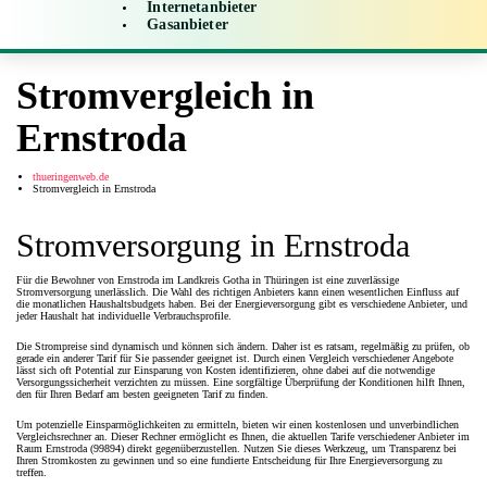
Internetanbieter
Gasanbieter
Stromvergleich in
Ernstroda
thueringenweb.de
Stromvergleich in Ernstroda
Stromversorgung in Ernstroda
Für die Bewohner von Ernstroda im Landkreis Gotha in Thüringen ist eine zuverlässige
Stromversorgung unerlässlich. Die Wahl des richtigen Anbieters kann einen wesentlichen Einfluss auf
die monatlichen Haushaltsbudgets haben. Bei der Energieversorgung gibt es verschiedene Anbieter, und
jeder Haushalt hat individuelle Verbrauchsprofile.
Die Strompreise sind dynamisch und können sich ändern. Daher ist es ratsam, regelmäßig zu prüfen, ob
gerade ein anderer Tarif für Sie passender geeignet ist. Durch einen Vergleich verschiedener Angebote
lässt sich oft Potential zur Einsparung von Kosten identifizieren, ohne dabei auf die notwendige
Versorgungssicherheit verzichten zu müssen. Eine sorgfältige Überprüfung der Konditionen hilft Ihnen,
den für Ihren Bedarf am besten geeigneten Tarif zu finden.
Um potenzielle Einsparmöglichkeiten zu ermitteln, bieten wir einen kostenlosen und unverbindlichen
Vergleichsrechner an. Dieser Rechner ermöglicht es Ihnen, die aktuellen Tarife verschiedener Anbieter im
Raum Ernstroda (99894) direkt gegenüberzustellen. Nutzen Sie dieses Werkzeug, um Transparenz bei
Ihren Stromkosten zu gewinnen und so eine fundierte Entscheidung für Ihre Energieversorgung zu
treffen.