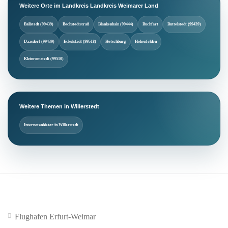
Weitere Orte im Landkreis Landkreis Weimarer Land
Ballstedt (99439)
Bechstedtstraß
Blankenhain (99444)
Buchfart
Buttelstedt (99439)
Daasdorf (99439)
Eckolstädt (99518)
Hetschburg
Hohenfelden
Kleinromstedt (99510)
Weitere Themen in Willerstedt
Internetanbieter in Willerstedt
Flughafen Erfurt-Weimar