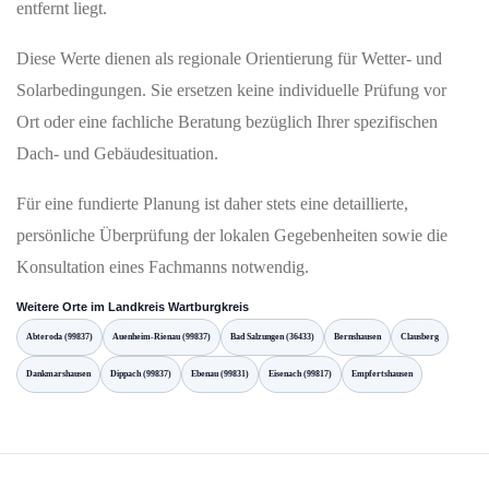
entfernt liegt.
Diese Werte dienen als regionale Orientierung für Wetter- und
Solarbedingungen. Sie ersetzen keine individuelle Prüfung vor
Ort oder eine fachliche Beratung bezüglich Ihrer spezifischen
Dach- und Gebäudesituation.
Für eine fundierte Planung ist daher stets eine detaillierte,
persönliche Überprüfung der lokalen Gegebenheiten sowie die
Konsultation eines Fachmanns notwendig.
Weitere Orte im Landkreis Wartburgkreis
Abteroda (99837)
Auenheim-Rienau (99837)
Bad Salzungen (36433)
Bernshausen
Clausberg
Dankmarshausen
Dippach (99837)
Ebenau (99831)
Eisenach (99817)
Empfertshausen