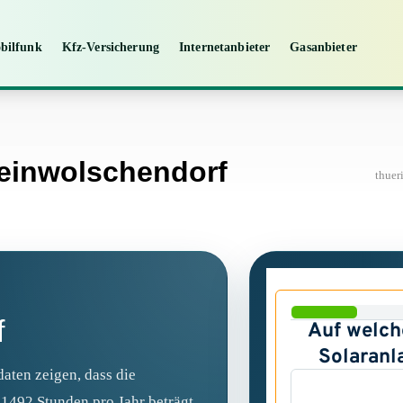
bilfunk
Kfz-Versicherung
Internetanbieter
Gasanbieter
leinwolschendorf
thuer
f
aten zeigen, dass die
1492 Stunden pro Jahr beträgt.