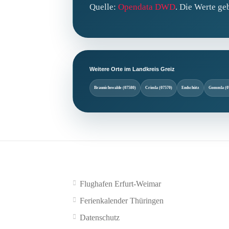
Quelle:
Opendata DWD
. Die Werte ge
Weitere Orte im Landkreis Greiz
Braunichswalde (07580)
Crimla (07570)
Endschütz
Gommla (0
Flughafen Erfurt-Weimar
Ferienkalender Thüringen
Datenschutz