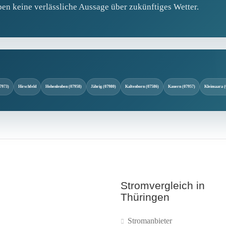
ben keine verlässliche Aussage über zukünftiges Wetter.
7973)
Hirschfeld
Hohenleuben (07958)
Jährig (07980)
Kaltenborn (07586)
Kauern (07957)
Kleinsaara 
Stromvergleich in
Thüringen
Stromanbieter