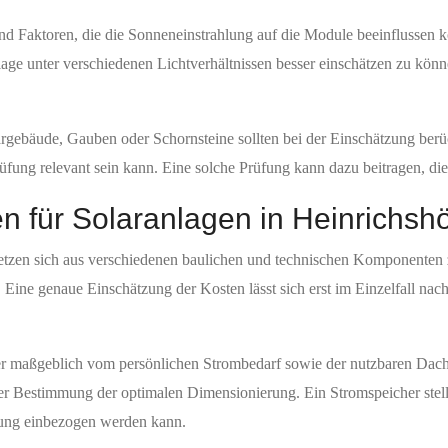
d Faktoren, die die Sonneneinstrahlung auf die Module beeinflussen k
lage unter verschiedenen Lichtverhältnissen besser einschätzen zu kö
ebäude, Gauben oder Schornsteine sollten bei der Einschätzung berüc
rüfung relevant sein kann. Eine solche Prüfung kann dazu beitragen, die
en für Solaranlagen in Heinrichsh
setzen sich aus verschiedenen baulichen und technischen Komponenten
ine genaue Einschätzung der Kosten lässt sich erst im Einzelfall nach
 der maßgeblich vom persönlichen Strombedarf sowie der nutzbaren Dac
 Bestimmung der optimalen Dimensionierung. Ein Stromspeicher stellt
nung einbezogen werden kann.