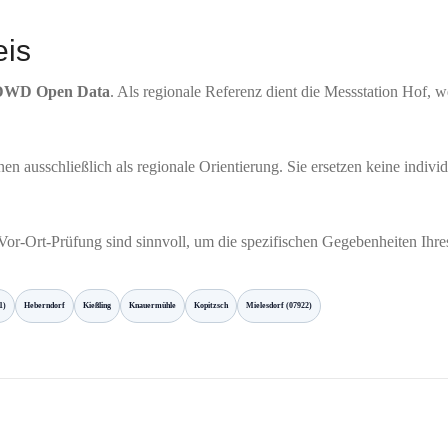
eis
DWD Open Data
. Als regionale Referenz dient die Messstation Hof, w
n ausschließlich als regionale Orientierung. Sie ersetzen keine indiv
 Vor-Ort-Prüfung sind sinnvoll, um die spezifischen Gegebenheiten Ihr
1)
Heberndorf
Kießling
Knauermühle
Kopitzsch
Mielesdorf (07922)