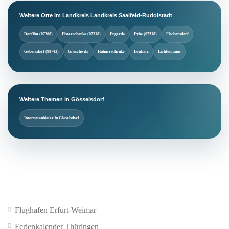
Weitere Orte im Landkreis Landkreis Saalfeld-Rudolstadt
Dorfilm (07368)
Elsterschenke (07318)
Engerda
Eyba (07318)
Fischersdorf
Gebersdorf (98743)
Groschwitz
Hühnerschenke
Leutnitz
Lichtentanne
Weitere Themen in Gösselsdorf
Internetanbieter in Gösselsdorf
Flughafen Erfurt-Weimar
Ferienkalender Thüringen