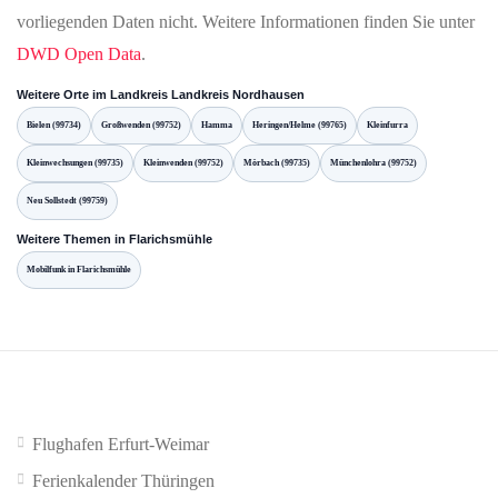
vorliegenden Daten nicht. Weitere Informationen finden Sie unter
DWD Open Data
.
Weitere Orte im Landkreis Landkreis Nordhausen
Bielen (99734)
Großwenden (99752)
Hamma
Heringen/Helme (99765)
Kleinfurra
Kleinwechsungen (99735)
Kleinwenden (99752)
Mörbach (99735)
Münchenlohra (99752)
Neu Sollstedt (99759)
Weitere Themen in Flarichsmühle
Mobilfunk in Flarichsmühle
Flughafen Erfurt-Weimar
Ferienkalender Thüringen