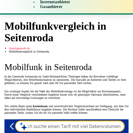
Internetanbieter
Gasanbieter
Mobilfunkvergleich in
Seitenroda
thueringenweb.de
Mobilfunkvergleich in Seitenroda
Mobilfunk in Seitenroda
In der Gemeinde Seitenroda im Saale-Holzland-Kreis Thüringen haben die Bewohner vielfältige
Möglichkeiten, ihre Mobilfunksituation zu optimieren. Die Auswahl an Anbietern und Tarifen ist breit
gefächert; so können Sie gezielt nach dem für Sie passenden Tarif suchen.
Ein wichtiger Aspekt bei der Wahl des Mobilfunkvertrags ist die Möglichkeit zur Kostenersparnis.
Durch einen Vergleich verschiedener Angebote lassen sich oft günstigere Optionen identifizieren, ohne
dabei auf notwendige Leistungen zu verzichten.
Wir stellen Ihnen einen
kostenlosen
und
unverbindlichen
Vergleichsrechner zur Verfügung, mit dem Sie
Ihre individuellen Bedürfnisse eingeben können. Der Rechner liefert anschließend eine Übersicht der
passenden Tarife, sodass Sie die für Sie passende Wahl treffen können.