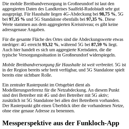
Die mobile Breitbandversorgung in Großneundorf ist laut den
aggregierten Daten des Landkreises Saalfeld-Rudolstadt sehr gut
ausgeprägt. Für Haushalte liegen 4G‑Abdeckung bei
98,75 %
, 5G
bei
97,35 %
und 5G Standalone ebenfalls bei
97,35 %
. Diese
Werte stammen aus dem aggregierten Kreisniveau; es gibt keine
adressgenaue Angaben.
Für die gesamte Fläche des Ortes sind die Abdeckungswerte etwas
niedriger: 4G erreicht
93,32 %
, während 5G bei
87,59 %
liegt.
Auch hier handelt es sich um aggregierte Kreisdaten, die die
typische Versorgungssituation in Großneundorf widerspiegeln.
Mobile Breitbandversorgung für Haushalte ist weit verbreitet.
5G ist
in der Region bereits sehr breit verfügbar, und 5G Standalone spielt
bereits eine sichtbare Rolle.
Ein zentraler Rasterpunkt im Ortsgebiet dient als
Modellierungsreferenz für die Netzabdeckung. An diesem Punkt
sind drei Betreiber mit 4G und drei Betreiber mit 5G aktiv;
zusätzlich ist 5G Standalone bei allen drei Betreibern vorhanden.
Der Rasterpunkt gibt einen Überblick über die vorhandenen Netze,
ohne eine genaue Adresse zu benennen.
Messperspektive aus der Funkloch-App