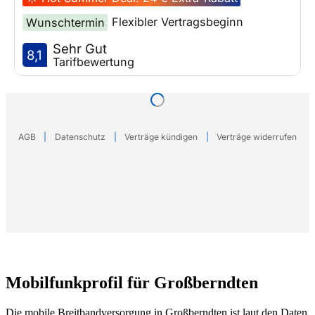
Mobilfunkprofil für Großberndten
Die mobile Breitbandversorgung in Großberndten ist laut den Daten