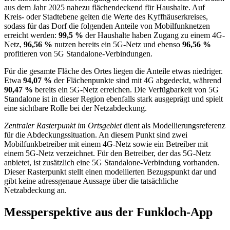
aus dem Jahr 2025 nahezu flächendeckend für Haushalte. Auf
Kreis‑ oder Stadtebene gelten die Werte des Kyffhäuserkreises,
sodass für das Dorf die folgenden Anteile von Mobilfunknetzen
erreicht werden:
99,5 %
der Haushalte haben Zugang zu einem 4G-
Netz,
96,56 %
nutzen bereits ein 5G‑Netz und ebenso
96,56 %
profitieren von 5G Standalone‑Verbindungen.
Für die gesamte Fläche des Ortes liegen die Anteile etwas niedriger.
Etwa
94,07 %
der Flächenpunkte sind mit 4G abgedeckt, während
90,47 %
bereits ein 5G‑Netz erreichen. Die Verfügbarkeit von 5G
Standalone ist in dieser Region ebenfalls stark ausgeprägt und spielt
eine sichtbare Rolle bei der Netzabdeckung.
Zentraler Rasterpunkt im Ortsgebiet
dient als Modellierungsreferenz
für die Abdeckungssituation. An diesem Punkt sind zwei
Mobilfunkbetreiber mit einem 4G‑Netz sowie ein Betreiber mit
einem 5G‑Netz verzeichnet. Für den Betreiber, der das 5G‑Netz
anbietet, ist zusätzlich eine 5G Standalone‑Verbindung vorhanden.
Dieser Rasterpunkt stellt einen modellierten Bezugspunkt dar und
gibt keine adressgenaue Aussage über die tatsächliche
Netzabdeckung an.
Messperspektive aus der Funkloch-App