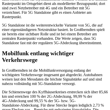
Rasterpunkt im Ortsgebiet dient als modellierter Bezugspunkt; dort
sind zwei Netzbetreiber mit 4G und ein Betreiber mit 5G
verzeichnet. Für 5G Standalone gibt es einen Anbieter am
Rasterpunkt.
5G Standalone ist die weiterentwickelte Variante von 5G, die auf
einer eigenständigeren Netzstruktur basiert. In Großberndten spielt
sie bereits eine sichtbare Rolle und ist bei einem Betreiber am
zentralen Rasterpunkt vorhanden. Die Werte zeigen, dass 5G
Standalone fast mit der regulären 5G-Abdeckung übereinstimmt.
Mobilfunk entlang wichtiger
Verkehrswege
In Großberndten ist die Mobilfunkversorgung entlang der
wichtigsten Verkehrswege insgesamt gut abgedeckt. Autobahnen
weisen laut den Messdaten die höchste Signalstärke auf und sind
nahezu vollständig mit 5G-Standalone versorgt.
Die Schienenwege des Kyffhäuserkreises erstrecken sich über 85,66
km und erreichen 100 % der 2G‑Abdeckung, 99,99 % der
4G‑Abdeckung und 99,55 % der 5G‑ bzw. 5G-
Standalone‑Abdeckung. Für diese Strecke liegen lediglich 2,73 %
graue Flecken vor – Bereiche mit reduzierter Signalstärke. Die