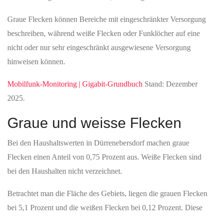
über die vorhandene Infrastruktur im Ortskern.
Messperspektive aus der
Funkloch-App
Die Funkloch-App liefert eine zusätzliche, nutzerbasierte
Messperspektive auf die Mobilfunkversorgung im Landkreis
Gera. Diese Daten basieren auf von Nutzern erfassten
Messpunkten im zuständigen Kreis- oder Stadtraum.
Es liegen insgesamt 212273 Messpunkte vor, wobei 5G die
dominante Technologie darstellt.
Die Technologieanteile setzen sich aus 61,50 Prozent 5G, 36,50
Prozent 4G, 1,60 Prozent 2G und 0,40 Prozent kein Netz
zusammen.
Diese Messperspektive ist keine amtliche Haushalts- oder