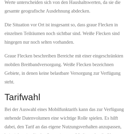
Flächenauswertung und ersetzt keine adressgenaue Zusage für
Dürrenebersdorf. Weitere Informationen finden sich unter
Breitbandmessung/Funkloch-App
.
5G-Stand in Dürrenebersdorf
Die 5G-Haushaltsabdeckung in Dürrenebersdorf ist mit einem
Anteil von 99,96 Prozent sehr hoch ausgeprägt. Diese Datenlage
zeigt, dass die mobile Breitbandversorgung für Haushalte in der
Region nahezu flächendeckend wirkt.
Bezüglich der 5G-Flächenabdeckung liegt ein Wert von 99,28
Prozent vor, was die breite Verfügbarkeit des Mobilfunks
unterstreicht. Ein zentraler Rasterpunkt in der Ortsmitte dient als
modellierter Bezugspunkt, an dem die Versorgung durch zwei
Netzbetreiber ausgewiesen ist.