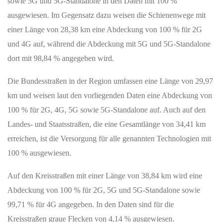
99,78 Prozent, während die 5G-Versorgung für die Fläche mit
99,28 Prozent angegeben wird. Diese Daten verdeutlichen, dass
die mobile Breitbandversorgung für Haushalte in der Region
nahezu flächendeckend wirkt. Insbesondere die Verfügbarkeit von
5G ist in diesem Gebiet bereits sehr breit gefächert, was eine
moderne mobile Infrastruktur widerspiegelt.
Für eine genauere Einordnung der Situation im Ortsgebiet von
Dürrenebersdorf liefert ein zentraler Bezugspunkt im Ort
zusätzliche Informationen. Dieser modellierte Punkt dient dazu,
die allgemeine Netzsituation innerhalb des Ortes zu
veranschaulichen, stellt jedoch keine adressgenaue Aussage für
jedes einzelne Gebäude dar. An diesem zentralen Rasterpunkt sind
drei Netzbetreiber mit 4G und zwei Netzbetreiber mit 5G
ausgewiesen. Zudem liegt die Technologie 5G Standalone dort für
zwei Netzbetreiber vor. Diese Werte geben einen guten Überblick