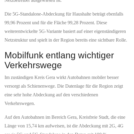
Mobilfunkprofil für
Dürrenebersdorf
Die mobile Breitbandversorgung für Haushalte in der Region um
Dürrenebersdorf ist laut den vorliegenden Daten für das Jahr 2025
sehr hoch ausgebaut. Da für diesen Standort spezifische
Gemeindewerte nicht separat ausgewiesen sind, basieren die
Informationen auf den Werten für die kreisfreie Stadt Gera. Für
die Haushalte in diesem Bereich wird eine 4G-Abdeckung von
99,97 Prozent sowie eine 5G-Versorgung von 99,96 Prozent
angegeben. Auch die Technologie 5G Standalone, die eine
eigenständige 5G-Netzstruktur darstellt, ist mit einem Anteil von
99,96 Prozent in der Region bereits deutlich präsent.
Betrachtet man die flächenhafte Versorgung, so zeigt sich ein
ähnlich hohes Niveau. Die ausgewiesene 4G-Abdeckung liegt bei