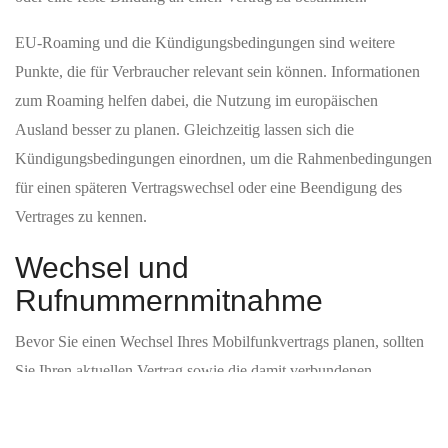
ausgewiesen. Im Gegensatz dazu weisen die Schienenwege mit
einer Länge von 28,38 km eine Abdeckung von 100 % für 2G
und 4G auf, während die Abdeckung mit 5G und 5G-Standalone
dort mit 98,84 % angegeben wird.
Die Bundesstraßen in der Region umfassen eine Länge von 29,97
km und weisen laut den vorliegenden Daten eine Abdeckung von
100 % für 2G, 4G, 5G sowie 5G-Standalone auf. Auch auf den
Landes- und Staatsstraßen, die eine Gesamtlänge von 34,41 km
erreichen, ist die Versorgung für alle genannten Technologien mit
100 % ausgewiesen.
Auf den Kreisstraßen mit einer Länge von 38,84 km wird eine
Abdeckung von 100 % für 2G, 5G und 5G-Standalone sowie
99,71 % für 4G angegeben. In den Daten sind für die
Kreisstraßen graue Flecken von 4,14 % ausgewiesen.