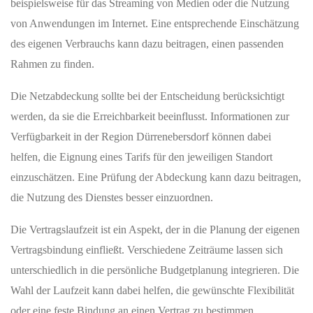
Die 5G-Standalone-Abdeckung für Haushalte beträgt ebenfalls
99,96 Prozent und für die Fläche 99,28 Prozent. Diese
weiterentwickelte 5G-Variante basiert auf einer eigenständigeren
Netzstruktur und spielt in der Region bereits eine sichtbare Rolle.
Mobilfunk entlang wichtiger
Verkehrswege
Im zuständigen Kreis Gera wirkt Autobahnen mobiler besser
versorgt als Schienenwege. Die Datenlage für die Region zeigt
eine sehr hohe Abdeckung auf den verschiedenen
Verkehrswegen.
Auf den Autobahnen im Bereich Gera, Kreisfreie Stadt, die eine
Länge von 15,74 km aufweisen, ist die Abdeckung mit 2G, 4G
sowie 5G und 5G-Standalone in den Daten mit 100 %