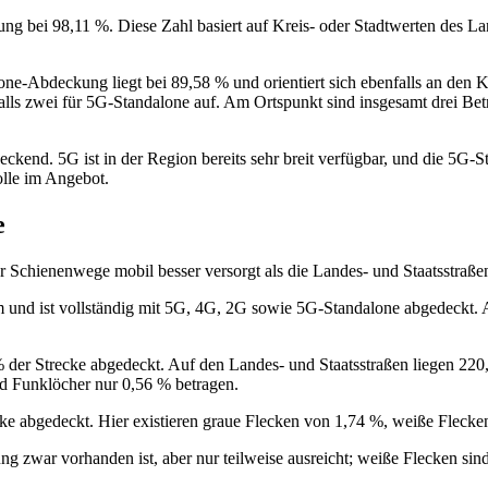
 bei 98,11 %. Diese Zahl basiert auf Kreis‑ oder Stadtwerten des Land
e‑Abdeckung liegt bei 89,58 % und orientiert sich ebenfalls an den Kr
alls zwei für 5G‑Standalone auf. Am Ortspunkt sind insgesamt drei Bet
kend. 5G ist in der Region bereits sehr breit verfügbar, und die 5G‑St
Rolle im Angebot.
e
 Schienenwege mobil besser versorgt als die Landes- und Staatsstraße
und ist vollständig mit 5G, 4G, 2G sowie 5G-Standalone abgedeckt. 
 der Strecke abgedeckt. Auf den Landes- und Staatsstraßen liegen 220
d Funklöcher nur 0,56 % betragen.
ke abgedeckt. Hier existieren graue Flecken von 1,74 %, weiße Flecke
 zwar vorhanden ist, aber nur teilweise ausreicht; weiße Flecken sin