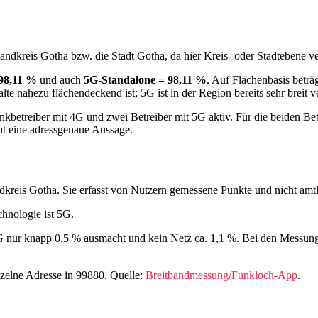
ndkreis Gotha bzw. die Stadt Gotha, da hier Kreis- oder Stadtebene v
98,11 %
und auch
5G‑Standalone = 98,11 %
. Auf Flächenbasis bet
e nahezu flächendeckend ist; 5G ist in der Region bereits sehr breit v
kbetreiber mit 4G und zwei Betreiber mit 5G aktiv. Für die beiden Bet
cht eine adressgenaue Aussage.
dkreis Gotha. Sie erfasst von Nutzern gemessene Punkte und nicht amt
hnologie ist 5G.
nur knapp 0,5 % ausmacht und kein Netz ca. 1,1 %. Bei den Messungen 
nzelne Adresse in 99880. Quelle:
Breitbandmessung/Funkloch-App
.