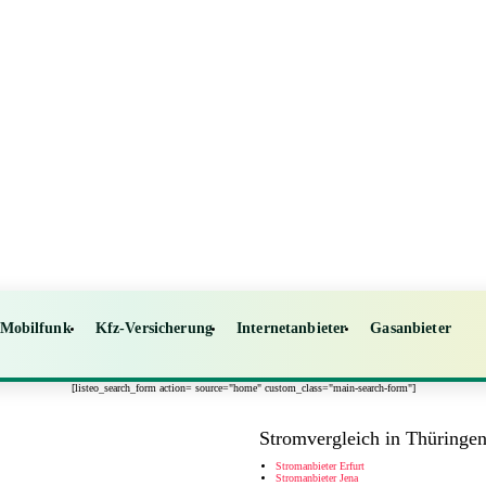
Mobilfunk
Kfz-Versicherung
Internetanbieter
Gasanbieter
[listeo_search_form action= source="home" custom_class="main-search-form"]
Stromvergleich in Thüringe
Stromanbieter Erfurt
Stromanbieter Jena