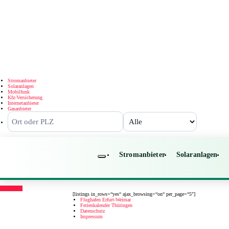
Stromanbieter
Solaranlagen
Mobilfunk
Kfz-Versicherung
Internetanbieter
Gasanbieter
Stromanbieter
Solaranlagen
Show Map
[listings in_rows=“yes“ ajax_browsing=“on“ per_page=“5″]
Flughafen Erfurt-Weimar
Ferienkalender Thüringen
Datenschutz
Impressum