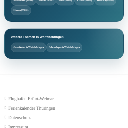
Bodenmühle (36466)
Burkhardtroda
Burla (99820)
Craula (99820)
Deubach (99846)
Ebenau (99831)
Weitere Themen in Wolfsbehringen
Gasanbieter in Wolfsbehringen
Solaranlagen in Wolfsbehringen
Flughafen Erfurt-Weimar
Ferienkalender Thüringen
Datenschutz
Impressum