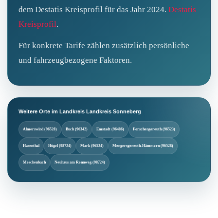
dem Destatis Kreisprofil für das Jahr 2024.
Destatis
Kreisprofil
.
Für konkrete Tarife zählen zusätzlich persönliche
und fahrzeugbezogene Faktoren.
Weitere Orte im Landkreis Landkreis Sonneberg
Almerswind (96528)
Buch (96342)
Emstadt (96486)
Forschengereuth (96523)
Hasenthal
Hügel (98724)
Mark (96524)
Mengersgereuth-Hämmern (96528)
Meschenbach
Neuhaus am Rennweg (98724)