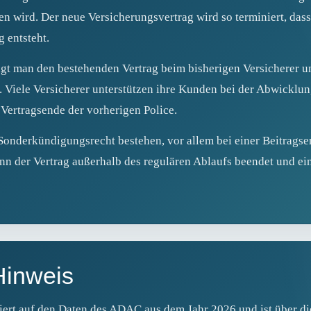
en wird. Der neue Versicherungsvertrag wird so terminiert, das
 entsteht.
t man den bestehenden Vertrag beim bisherigen Versicherer und
. Viele Versicherer unterstützen ihre Kunden bei der Abwicklu
Vertragsende der vorherigen Police.
Sonderkündigungsrecht bestehen, vor allem bei einer Beitragse
ann der Vertrag außerhalb des regulären Ablaufs beendet und ei
Hinweis
iert auf den Daten des ADAC aus dem Jahr 2026 und ist über d