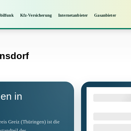
bilfunk
Kfz-Versicherung
Internetanbieter
Gasanbieter
nnsdorf
en in
is Greiz (Thüringen) ist die
standteil des