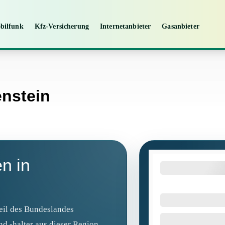
bilfunk
Kfz-Versicherung
Internetanbieter
Gasanbieter
enstein
n in
Teil des Bundeslandes
d -halter aus dieser Region