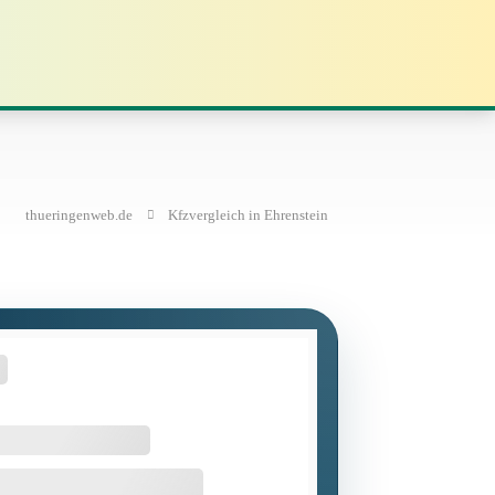
thueringenweb.de
Kfzvergleich in Ehrenstein