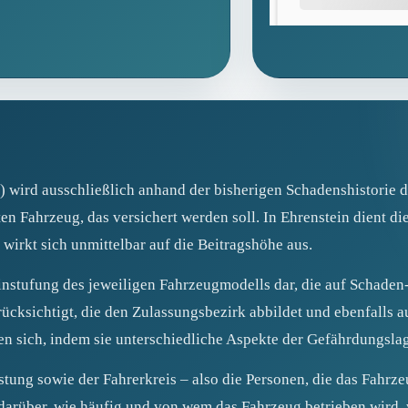
) wird ausschließlich anhand der bisherigen Schadenshistorie 
n Fahrzeug, das versichert werden soll. In Ehrenstein dient die
irkt sich unmittelbar auf die Beitragshöhe aus.
 Einstufung des jeweiligen Fahrzeugmodells dar, die auf Schade
rücksichtigt, die den Zulassungsbezirk abbildet und ebenfalls a
zen sich, indem sie unterschiedliche Aspekte der Gefährdungsla
istung sowie der Fahrerkreis – also die Personen, die das Fahr
darüber, wie häufig und von wem das Fahrzeug betrieben wird,