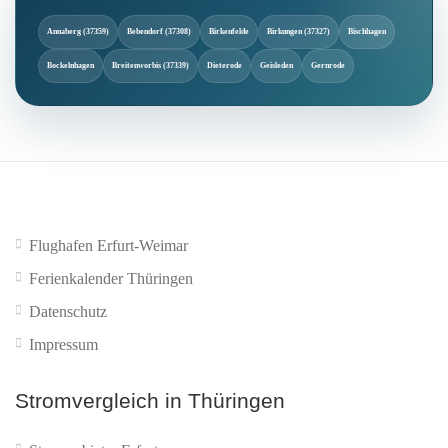
Annaberg (37359)
Bebendorf (37308)
Birkenfelde
Birkungen (37327)
Bischhagen
Bockelnhagen
Breitenworbis (37339)
Dieterode
Geisleden
Gernrode
Flughafen Erfurt-Weimar
Ferienkalender Thüringen
Datenschutz
Impressum
Stromvergleich in Thüringen