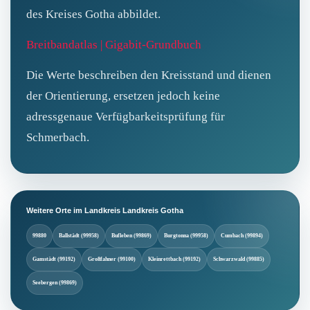
des Kreises Gotha abbildet.
Breitbandatlas | Gigabit-Grundbuch
Die Werte beschreiben den Kreisstand und dienen
der Orientierung, ersetzen jedoch keine
adressgenaue Verfügbarkeitsprüfung für
Schmerbach.
Weitere Orte im Landkreis Landkreis Gotha
99880
Ballstädt (99958)
Bufleben (99869)
Burgtonna (99958)
Cumbach (99894)
Gamstädt (99192)
Großfahner (99100)
Kleinrettbach (99192)
Schwarzwald (99885)
Seebergen (99869)