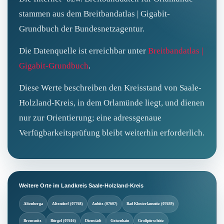
stammen aus dem Breitbandatlas | Gigabit-
Grundbuch der Bundesnetzagentur.
Die Datenquelle ist erreichbar unter
Breitbandatlas |
Gigabit-Grundbuch
.
Diese Werte beschreiben den Kreisstand von Saale-
Holzland-Kreis, in dem Orlamünde liegt, und dienen
nur zur Orientierung; eine adressgenaue
Verfügbarkeitsprüfung bleibt weiterhin erforderlich.
Weitere Orte im Landkreis Saale-Holzland-Kreis
Altenberga
Altendorf (07768)
Aubitz (07607)
Bad Klosterlausnitz (07639)
Bremsnitz
Bürgel (07616)
Dienstädt
Geisenhain
Großpürschütz