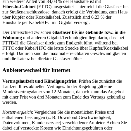
Ein weiterer Anteil von 84,03 % der Haushalte ist mit
Fiber‑to‑Cabinet
(FTTC) ausgestattet – hier reicht die Glasfaser bis
zur Straßenanschlussdose, danach erfolgt die Verbindung zum Haus
über Kupfer oder Koaxialkabel. Zusätzlich sind 6,23 % der
Haushalte per Kabel/HFC mit Gigabit versorgt.
Der Unterschied zwischen
Glasfaser bis ins Gebäude bzw. in die
Wohnung
und anderen Gigabit-Technologien liegt darin, dass bei
FTTB/H die Glasfaser direkt zum Endgerät führt, während bei
FTTC oder Kabel/HFC die letzte Strecke über Kupfer/Koaxialkabel
erfolgt. Dadurch sind die maximal erreichbaren Geschwindigkeiten
und die Latenz bei direkter Glasfaser höher.
Anbieterwechsel für Internet
Vertragslaufzeit und Kündigungsfrist
: Prüfen Sie zunächst die
Laufzeit Ihres aktuellen Vertrages. In der Regelung gilt eine
Mindestvertragsdauer von 12 Monaten, danach kann das Angebot
mit einer Frist von drei Monaten zum Ende des Vertrags gekündigt
werden.
Kostenvergleich
: Vergleichen Sie die monatlichen Preise und
enthaltenen Leistungen (z. B. Download‑Geschwindigkeit,
Datenvolumen, Kundenservice) verschiedener Anbieter. Achten Sie
dabei auf versteckte Kosten wie Einrichtungsgebühren oder