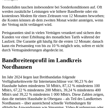
Bonusfallen tauchen insbesondere bei Sonderkonditionen auf. Oft
werden zusätzliche Leistungen wie höhere Bandbreite oder ein
kostenloses Modem für einen Zeitraum von 12 Monaten beworben;
die Kosten können ab dem zweiten Monat wieder ansteigen, wenn
der Vertrag nicht verlängert wird.
Preisgarantien sind in vielen Verträgen verankert und sichern den
Kunden vor einer Erhöhung des monatlichen Tarifs während der
Laufzeit. Die Garantie gilt häufig für die ersten 12 Monate; danach
kann ein Preisanstieg von bis zu 10 % möglich sein, sofern er nicht
durch Vertragsänderungen abgedeckt ist.
Bandbreitenprofil im Landkreis
Nordhausen
Im Jahr 2024 liegen laut Breitbandatlas folgende
Verfügbarkeitswerte für Internetanschlüsse vor: 90,23 % der
Haushalte haben mindestens 50 Mbit/s, 87,12 % mindestens 100
Mbit/s, 67,22 % mindestens 200 Mbit/s, 39,24 % mindestens 400
Mbit/s und 39,22 % mindestens 1 000 Mbit/s. Diese Zahlen zeigen,
dass die meisten Haushalte in Obergara – als Teil des Landkreises
Nordhausen – über ausreichend schnelle Verbindungen für
alltägliche Anwendungen wie Streaming, Video‑Konferenzen oder