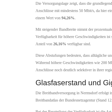
Die Versorgungslage zeigt, dass die grundlegende
Anschlüsse mit mindestens 50 Mbit/s, da hier ei
einem Wert von
94,26%
.
Mit steigender Bandbreite nimmt der prozentual
Verfügbarkeit für höhere Geschwindigkeiten ist s
Anteil von
26,16%
verfügbar sind.
Diese Abstufungen bedeuten, dass alltägliche u
Während höhere Geschwindigkeiten wie 200 Mbit/
Anschlüsse noch deutlich selektiver in ihrer reg
Glasfaserstand und Gi
Die Breitbandversorgung in Nermsdorf erfolgt 
Breitbandatlas der Bundesnetzagentur (Stand 12.
Bei der Beurteilung der Verfügbarkeit ist die A