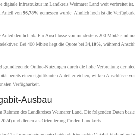
 digitale Infrastruktur im Landkreis Weimarer Land weit verbreitet ist.
n Anteil von
96,78%
gemessen wurde. Ähnlich hoch ist die Verfügbarke
e Anteil deutlich ab. Für Anschlüsse von mindestens 200 Mbit/s sind n
elektiver: Bei 400 Mbit/s liegt die Quote bei
34,10%
, während Anschl
nd grundlegende Online-Nutzungen durch die hohe Verbreitung der nied
s bereits einen signifikanten Anteil erreichen, wirken Anschlüsse vo
ionalen Verfügbarkeit.
gabit-Ausbau
im Rahmen des Landkreises Weimarer Land. Die folgenden Daten basie
2024) und dienen als Orientierung für den Landkreis.
rt der Glasfaserverlegung entscheidend: Eine echte Gigabit-Verbindung