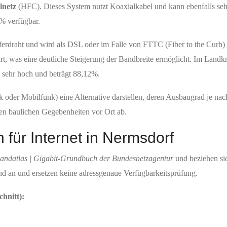
lnetz
(HFC). Dieses System nutzt Koaxialkabel und kann ebenfalls seh
% verfügbar.
ferdraht und wird als DSL oder im Falle von FTTC (Fiber to the Curb) 
hrt, was eine deutliche Steigerung der Bandbreite ermöglicht. Im Landk
 sehr hoch und beträgt 88,12%.
der Mobilfunk) eine Alternative darstellen, deren Ausbaugrad je nach 
en baulichen Gegebenheiten vor Ort ab.
 für Internet in Nermsdorf
bandatlas | Gigabit-Grundbuch der Bundesnetzagentur
und beziehen si
d an und ersetzen keine adressgenaue Verfügbarkeitsprüfung.
hnitt):