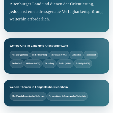
Altenburger Land und dienen der Orientierung,
jedoch ist eine adressgenaue Verfügbarkeitsprüfung
weiterhin erforderlich.
Weitere Orte im Landkreis Altenburger Land
Altenburg (04600)
Boderitz (04618)
Bornshain (04603)
Dobitschen
Fockendorf
Frohnsdorf
Gößnitz (04639)
Jückelberg
Paditz (04603)
Schloßig (04626)
Weitere Themen in Langenleuba-Niederhain
Mobilfunk in Langenleuba-Niederhain
Stromanbieter in Langenleuba-Niederhain