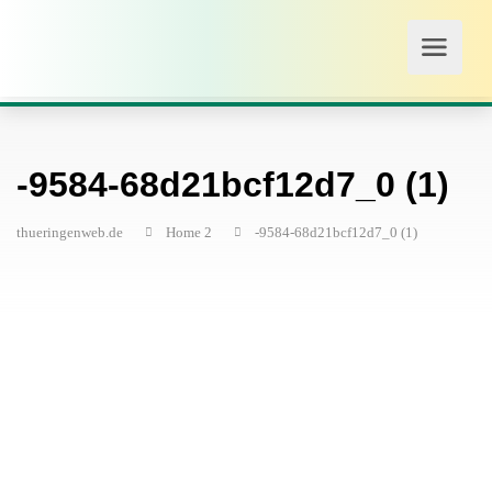
-9584-68d21bcf12d7_0 (1)
thueringenweb.de
Home 2
-9584-68d21bcf12d7_0 (1)