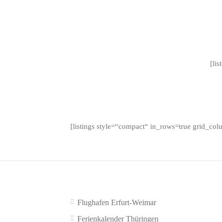
[li
[listings style=“compact“ in_rows=true grid_co
Flughafen Erfurt-Weimar
Ferienkalender Thüringen