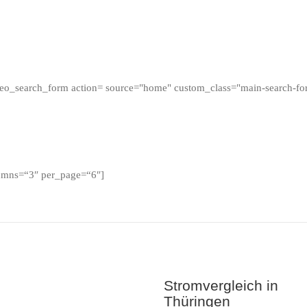
steo_search_form action= source="home" custom_class="main-search-fo
lumns=“3″ per_page=“6″]
Stromvergleich in
Thüringen