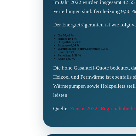
Im Jahr 2022 wurden insgesamt 42 551
Verteilungen sind: fernheizung 9,56 %
Der Energieträgeranteil ist wie folgt ve
Gas 55,42 %
Heizoel 19,1 %
Holzpellets 5,73 %
Biomasse 0,04 %
Wärmepumpen (Solar/Geothermie) 3,2 %
Strom 3,33 %
Fernwärme 9,56 %
Kohle 1,92 %
Die hohe Gasanteil‑Quote bedeutet, da
Heizoel und Fernwärme ist ebenfalls s
Wärmepumpen sowie Holzpellets stelle
leisten.
Quelle:
Zensus 2022 | Regionaltabel