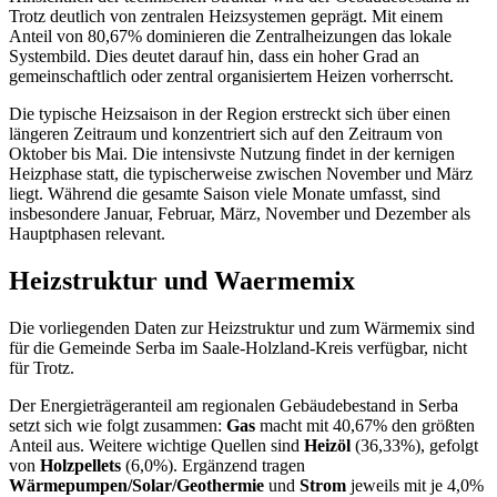
Trotz deutlich von zentralen Heizsystemen geprägt. Mit einem
Anteil von 80,67% dominieren die Zentralheizungen das lokale
Systembild. Dies deutet darauf hin, dass ein hoher Grad an
gemeinschaftlich oder zentral organisiertem Heizen vorherrscht.
Die typische Heizsaison in der Region erstreckt sich über einen
längeren Zeitraum und konzentriert sich auf den Zeitraum von
Oktober bis Mai. Die intensivste Nutzung findet in der kernigen
Heizphase statt, die typischerweise zwischen November und März
liegt. Während die gesamte Saison viele Monate umfasst, sind
insbesondere Januar, Februar, März, November und Dezember als
Hauptphasen relevant.
Heizstruktur und Waermemix
Die vorliegenden Daten zur Heizstruktur und zum Wärmemix sind
für die Gemeinde Serba im Saale-Holzland-Kreis verfügbar, nicht
für Trotz.
Der Energieträgeranteil am regionalen Gebäudebestand in Serba
setzt sich wie folgt zusammen:
Gas
macht mit 40,67% den größten
Anteil aus. Weitere wichtige Quellen sind
Heizöl
(36,33%), gefolgt
von
Holzpellets
(6,0%). Ergänzend tragen
Wärmepumpen/Solar/Geothermie
und
Strom
jeweils mit je 4,0%