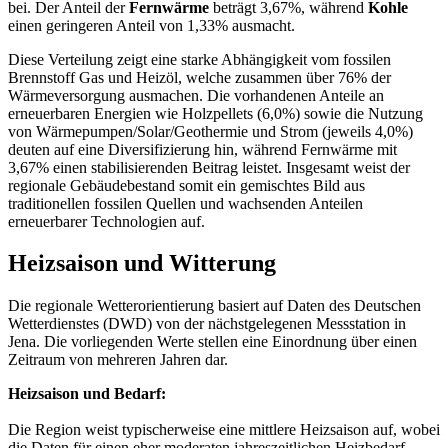
bei. Der Anteil der
Fernwärme
beträgt 3,67%, während
Kohle
einen geringeren Anteil von 1,33% ausmacht.
Diese Verteilung zeigt eine starke Abhängigkeit vom fossilen
Brennstoff Gas und Heizöl, welche zusammen über 76% der
Wärmeversorgung ausmachen. Die vorhandenen Anteile an
erneuerbaren Energien wie Holzpellets (6,0%) sowie die Nutzung
von Wärmepumpen/Solar/Geothermie und Strom (jeweils 4,0%)
deuten auf eine Diversifizierung hin, während Fernwärme mit
3,67% einen stabilisierenden Beitrag leistet. Insgesamt weist der
regionale Gebäudebestand somit ein gemischtes Bild aus
traditionellen fossilen Quellen und wachsenden Anteilen
erneuerbarer Technologien auf.
Heizsaison und Witterung
Die regionale Wetterorientierung basiert auf Daten des Deutschen
Wetterdienstes (DWD) von der nächstgelegenen Messstation in
Jena. Die vorliegenden Werte stellen eine Einordnung über einen
Zeitraum von mehreren Jahren dar.
Heizsaison und Bedarf:
Die Region weist typischerweise eine mittlere Heizsaison auf, wobei
die Daten für einen eher moderaten jahreszeitlichen Heizbedarf