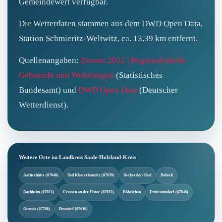
Gemeindewert verfügbar.
Die Wetterdaten stammen aus dem DWD Open Data,
Station Schmieritz-Weltwitz, ca. 13,39 km entfernt.
Quellenangaben:
Zensus 2022 | Regionaltabelle
Gebaeude und Wohnungen
(Statistisches
Bundesamt) und
DWD Open Data
(Deutscher
Wetterdienst).
Weitere Orte im Landkreis Saale-Holzland-Kreis
Ascherhütte (07646)
Bad Klosterlausnitz (07639)
Beckerskirchhof
Bobeck
Buchheim (07613)
Crossen an der Elster (07613)
Döbrichau
Erdmannsdorf (07646)
Greuda (07768)
Ilmsdorf (07616)