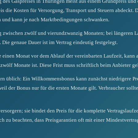
g des Gaspreises in Thüringen meist aus einem Grundpreis und 
 die Kosten für Versorgung, Transport und Steuern abdeckt. Der
n und kann je nach Marktbedingungen schwanken.
ig zwischen zwölf und vierundzwanzig Monaten; bei längeren L
 Die genaue Dauer ist im Vertrag eindeutig festgelegt.
e einen Monat vor dem Ablauf der vereinbarten Laufzeit, kann 
 zwölf Monate ist. Diese Frist muss schriftlich beim Anbieter g
rn üblich: Ein Willkommensbonus kann zunächst niedrigere Prei
eil der Bonus nur für die ersten Monate gilt. Verbraucher soll
ersorgern; sie bindet den Preis für die komplette Vertragslaufze
och zu beachten, dass Preisgarantien oft mit einer Mindestvertr