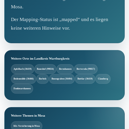
Mosa.
Der Mapping‑Status ist „mapped“ und es liegen
keine weiteren Hinweise vor.
Weitere Orte im Landkreis Wartburgkreis
Apfelbach (36419)
Baueshof (99834)
Bernshausen
Berteroda (99817)
Bodenmühle (36466)
Borbels
Busengraben (36404)
Buttlar (36419)
Clausberg
Dankmarshausen
Weitere Themen in Mosa
Kfz-Versicherung in Mosa