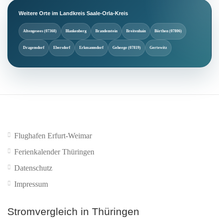
Weitere Orte im Landkreis Saale-Orla-Kreis
Altengesees (07368)
Blankenberg
Brandenstein
Breitenhain
Börthen (07806)
Dragensdorf
Ebersdorf
Erkmannsdorf
Geheege (07819)
Gertewitz
Flughafen Erfurt-Weimar
Ferienkalender Thüringen
Datenschutz
Impressum
Stromvergleich in Thüringen