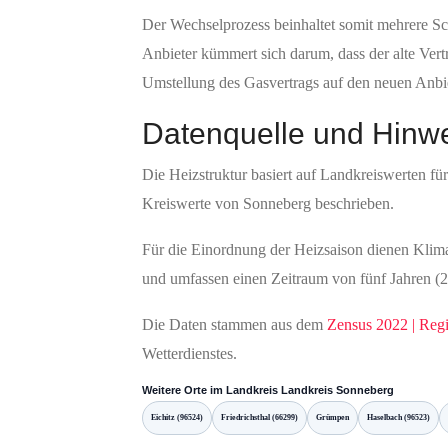
Der Wechselprozess beinhaltet somit mehrere Schr
Anbieter kümmert sich darum, dass der alte Vert
Umstellung des Gasvertrags auf den neuen Anbie
Datenquelle und Hinw
Die Heizstruktur basiert auf Landkreiswerten f
Kreiswerte von Sonneberg beschrieben.
Für die Einordnung der Heizsaison dienen Klima
und umfassen einen Zeitraum von fünf Jahren (202
Die Daten stammen aus dem
Zensus 2022 | Reg
Wetterdienstes.
Weitere Orte im Landkreis Landkreis Sonneberg
Eichitz (96524)
Friedrichsthal (66299)
Grümpen
Haselbach (96523)