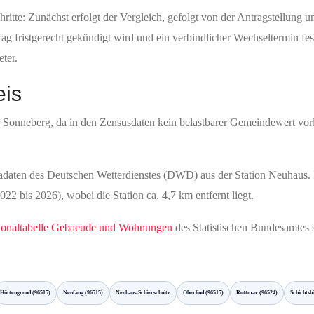
itte: Zunächst erfolgt der Vergleich, gefolgt von der Antragstellung u
rag fristgerecht gekündigt wird und ein verbindlicher Wechseltermin fes
ter.
eis
ür Sonneberg, da in den Zensusdaten kein belastbarer Gemeindewert vor
daten des Deutschen Wetterdienstes (DWD) aus der Station Neuhaus. D
2 bis 2026), wobei die Station ca. 4,7 km entfernt liegt.
ionaltabelle Gebaeude und Wohnungen
des Statistischen Bundesamtes
Hüttengrund (96515)
Neufang (96515)
Neuhaus-Schierschnitz
Oberlind (96515)
Rottmar (96524)
Schichtsh