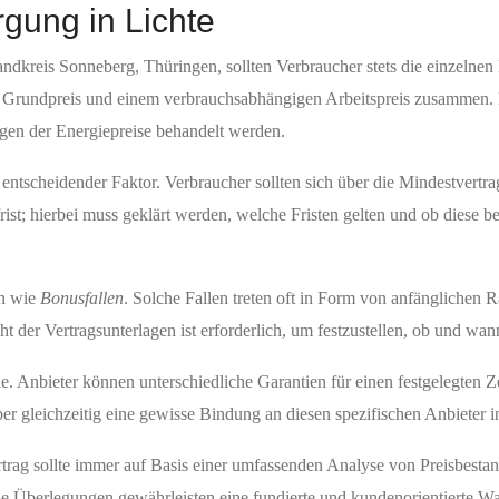
rgung in Lichte
ndkreis Sonneberg, Thüringen, sollten Verbraucher stets die einzelnen B
em Grundpreis und einem verbrauchsabhängigen Arbeitspreis zusammen. E
gen der Energiepreise behandelt werden.
n entscheidender Faktor. Verbraucher sollten sich über die Mindestvertrags
rist; hierbei muss geklärt werden, welche Fristen gelten und ob diese 
en wie
Bonusfallen
. Solche Fallen treten oft in Form von anfänglichen R
t der Vertragsunterlagen ist erforderlich, um festzustellen, ob und wan
tie. Anbieter können unterschiedliche Garantien für einen festgelegten Z
er gleichzeitig eine gewisse Bindung an diesen spezifischen Anbieter i
trag sollte immer auf Basis einer umfassenden Analyse von Preisbestand
e Überlegungen gewährleisten eine fundierte und kundenorientierte Wa