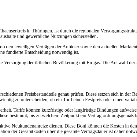
haeuserkreis in Thüringen, ist durch die regionalen Versorgungsstrukt
 Haushalte und gewerbliche Nutzungen sicherstellen.
on den jeweiligen Verträgen der Anbieter sowie den aktuellen Marktent
eine fundierte Entscheidung notwendig ist.
ile Versorgung der örtlichen Bevölkerung mit Erdgas. Die Auswahl der An
erschiedenen Preisbestandteile genau prüfen. Diese setzen sich in der R
ig zu unterscheiden, ob ein Tarif einen Festpreis oder einen variable
cherheit. Tarife können kurzfristige oder langfristige Bindungen aufwe
 diese bestimmt, bis zu welchem Zeitpunkt ein Vertrag ordnungsgemäß
attraktive Neukundenanreize dienen. Diese Boni können die Kosten in d
lation der Gesamtkosten über die gesamte Vertragsdauer ist daher notw