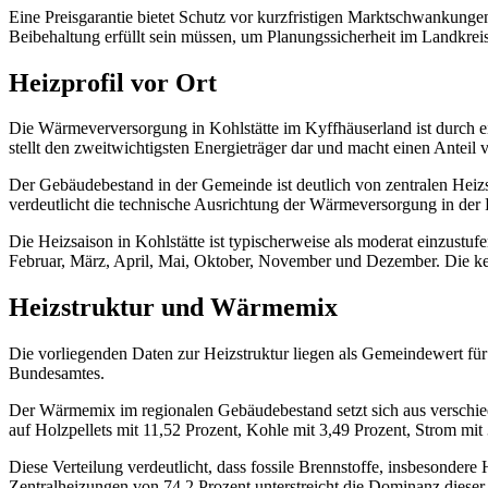
Eine Preisgarantie bietet Schutz vor kurzfristigen Marktschwankungen
Beibehaltung erfüllt sein müssen, um Planungssicherheit im Landkrei
Heizprofil vor Ort
Die Wärmeverversorgung in Kohlstätte im Kyffhäuserland ist durch ei
stellt den zweitwichtigsten Energieträger dar und macht einen Anteil
Der Gebäudebestand in der Gemeinde ist deutlich von zentralen Heizs
verdeutlicht die technische Ausrichtung der Wärmeversorgung in der
Die Heizsaison in Kohlstätte ist typischerweise als moderat einzustu
Februar, März, April, Mai, Oktober, November und Dezember. Die ke
Heizstruktur und Wärmemix
Die vorliegenden Daten zur Heizstruktur liegen als Gemeindewert für
Bundesamtes.
Der Wärmemix im regionalen Gebäudebestand setzt sich aus verschiede
auf Holzpellets mit 11,52 Prozent, Kohle mit 3,49 Prozent, Strom m
Diese Verteilung verdeutlicht, dass fossile Brennstoffe, insbesonde
Zentralheizungen von 74,2 Prozent unterstreicht die Dominanz diese