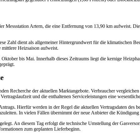
der Messstation Artern, die eine Entfernung von 13,90 km aufweist. Die 
iese Zahl dient als allgemeiner Hintergrundwert für die klimatischen 
 mittlere Heizsaison aufweist.
n Oktober bis Mai. Innerhalb dieses Zeitraums liegt die kernige Heizp
geprägt.
te
nden Recherche der aktuellen Marktangebote. Verbraucher vergleichen 
Vertragslaufzeit und die enthaltenen Serviceleistungen eine wesentlich
Antrags. Hierfür werden in der Regel die aktuellen Vertragsdaten des b
leiten. In vielen Fällen übernimmt der neue Anbieter die Kündigung de
estgelegt. An diesem Tag erfolgt die technische Umstellung der Gasver
nformationen zum geplanten Lieferbeginn.