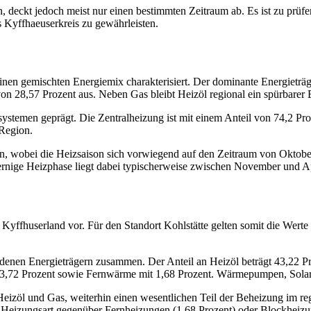
, deckt jedoch meist nur einen bestimmten Zeitraum ab. Es ist zu prüf
s Kyffhaeuserkreis zu gewährleisten.
nen gemischten Energiemix charakterisiert. Der dominante Energieträge
 von 28,57 Prozent aus. Neben Gas bleibt Heizöl regional ein spürbare
ystemen geprägt. Die Zentralheizung ist mit einem Anteil von 74,2 Pr
 Region.
fen, wobei die Heizsaison sich vorwiegend auf den Zeitraum von Oktobe
rnige Heizphase liegt dabei typischerweise zwischen November und Ap
 Kyffhuserland vor. Für den Standort Kohlstätte gelten somit die Wer
nen Energieträgern zusammen. Der Anteil an Heizöl beträgt 43,22 Proz
it 3,72 Prozent sowie Fernwärme mit 1,68 Prozent. Wärmepumpen, Sola
re Heizöl und Gas, weiterhin einen wesentlichen Teil der Beheizung im
r Heizungsart gegenüber Fernheizungen (1,68 Prozent) oder Blockheizu