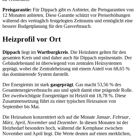
Preisgarantie:
Für Dippach gibt es Anbieter, die Preisgarantien von
12 Monaten anbieten. Diese Garantie schützt vor Preiserhöhungen
während des vertraglich festgelegten Zeitraums und ermöglicht eine
bessere Budgetplanung für den Gasverbrauch.
Heizprofil vor Ort
Dippach
liegt im
Wartburgkreis
. Die Heizdaten gelten für den
gesamten Kreis und sind daher auch für Dippach repräsentativ. Der
Gebäudebestand ist überwiegend von zentralen Heizsystemen
geprägt, wobei die Zentraleheizung mit einem Anteil von 68,65 %
das dominierende System darstellt.
Der Energiemix ist stark
gasgeprägt
. Gas macht 53,56 % des
Gesamtenergieverbrauchs aus und spielt damit eine prägende Rolle.
Der zweitwichtigste Energieträger ist Heizöl mit 18,78 %. Diese
Zusammensetzung führt zu einer typischen Heizsaison von
September bis Mai.
Die Heizsaison konzentriert sich auf die Monate
Januar
,
Februar
,
März
,
April
,
November
und
Dezember
. In diesen Monaten ist der
Heizbedarf besonders hoch, während die Kernphase zwischen
November und April liegt. Die Werte deuten auf einen merklichen,