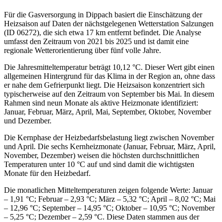
Für die Gasversorgung in Dippach basiert die Einschätzung der
Heizsaison auf Daten der nächstgelegenen Wetterstation Salzungen
(ID 06272), die sich etwa 17 km entfernt befindet. Die Analyse
umfasst den Zeitraum von 2021 bis 2025 und ist damit eine
regionale Wetterorientierung über fünf volle Jahre.
Die Jahresmitteltemperatur beträgt 10,12 °C. Dieser Wert gibt einen
allgemeinen Hintergrund für das Klima in der Region an, ohne dass
er nahe dem Gefrierpunkt liegt. Die Heizsaison konzentriert sich
typischerweise auf den Zeitraum von September bis Mai. In diesem
Rahmen sind neun Monate als aktive Heizmonate identifiziert:
Januar, Februar, März, April, Mai, September, Oktober, November
und Dezember.
Die Kernphase der Heizbedarfsbelastung liegt zwischen November
und April. Die sechs Kernheizmonate (Januar, Februar, März, April,
November, Dezember) weisen die höchsten durchschnittlichen
Temperaturen unter 10 °C auf und sind damit die wichtigsten
Monate für den Heizbedarf.
Die monatlichen Mitteltemperaturen zeigen folgende Werte: Januar
– 1,91 °C; Februar – 2,93 °C; März – 5,32 °C; April – 8,02 °C; Mai
– 12,96 °C; September – 14,95 °C; Oktober – 10,95 °C; November
– 5,25 °C; Dezember – 2,59 °C. Diese Daten stammen aus der