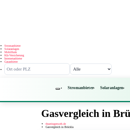
Stromanbieter
Solaranlagen
Mobilfunk
Kfz-Versicherung
Internetanbieter
Gasanbieter
Stromanbieter
Solaranlagen
Gasvergleich in Br
thueringenweb.de
Gasvergleich in Brückla