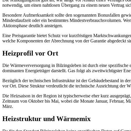
notwendig, um einen nahtlosen Übergang zu einem neuen Vertrag sic
Besondere Aufmerksamkeit sollte den sogenannten Bonusfallen gewid
Mindestlaufzeit oder ein bestimmtes Mindestverbrauchsvolumen. Wenn
Aktionsphase deutlich ansteigen.
Eine Preisgarantie bietet Schutz vor kurzfristigen Marktschwankungen d
welche Komponenten der Abrechnung von der Garantie abgedeckt sind
Heizprofil vor Ort
Die Wärmeverversorgung in Bilzingsleben ist durch eine spezifische
dominanten Energieträger darstellt. Gas folgt als zweitwichtigster E
Bezüglich der technischen Infrastruktur ist der Gebäudebestand in d
vor Ort. Diese Struktur verdeutlicht die technische Ausrichtung der
Die Heizsaison in der Region ist typischerweise eher kurz ausgeprägt,
Zeitraum von Oktober bis Mai, wobei die Monate Januar, Februar, M
März.
Heizstruktur und Wärmemix