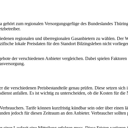
 gehört zum regionalen Versorgungsgefüge des Bundeslandes Thüring
tzbetreiber.
hiedenen regionalen und überregionalen Gasanbietern zu wählen. Der 
fische lokale Preisdaten für den Standort Bilzingsleben nicht vorliege
ebote der verschiedenen Anbieter vergleichen. Dabei spielen Faktoren w
Gasversorgung.
 die verschiedenen Preisbestandteile genau prüfen. Diese setzen sich i
enst anfallen. Es ist wichtig zu unterscheiden, ob die Kosten für die
des Verbrauchers. Tarife können kurzfristig kündbar sein oder über eine
unden jedoch für diesen Zeitraum an den Anbieter. Verbraucher sollten 
 einer Laufzeit eine Mitteilung erfolgen muss. Diese Fristen variieren 