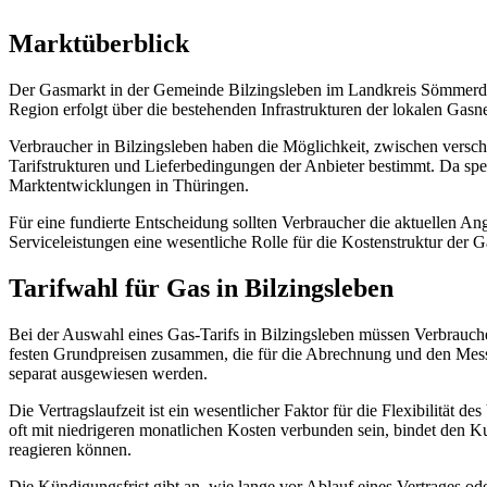
Marktüberblick
Der Gasmarkt in der Gemeinde Bilzingsleben im Landkreis Sömmerda
Region erfolgt über die bestehenden Infrastrukturen der lokalen Gasne
Verbraucher in Bilzingsleben haben die Möglichkeit, zwischen versc
Tarifstrukturen und Lieferbedingungen der Anbieter bestimmt. Da spezi
Marktentwicklungen in Thüringen.
Für eine fundierte Entscheidung sollten Verbraucher die aktuellen Ang
Serviceleistungen eine wesentliche Rolle für die Kostenstruktur der 
Tarifwahl für Gas in Bilzingsleben
Bei der Auswahl eines Gas-Tarifs in Bilzingsleben müssen Verbraucher
festen Grundpreisen zusammen, die für die Abrechnung und den Messdi
separat ausgewiesen werden.
Die Vertragslaufzeit ist ein wesentlicher Faktor für die Flexibilität 
oft mit niedrigeren monatlichen Kosten verbunden sein, bindet den K
reagieren können.
Die Kündigungsfrist gibt an, wie lange vor Ablauf eines Vertrages oder