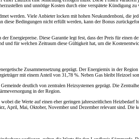
herzustellen und unnötige Kosten durch eine verspätete Kündigung zu
met werden. Viele Anbieter locken mit hohen Neukundenboni, die jedo
 diese Bedingungen nicht erfüllt werden, kann der Bonus zurückgeford
er Energiepreise. Diese Garantie legt fest, dass der Preis für einen def
 und für welchen Zeitraum diese Gültigkeit hat, um die Kostenentwic
 energetische Zusammensetzung geprägt. Der Energiemix in der Region 
nergieträger mit einem Anteil von 31,78 %. Neben Gas bleibt Heizoel so
er Gemeinde deutlich von zentralen Heizsystemen geprägt. Die Zentral
 Wärmeversorgung in der Region.
 wobei die Werte auf einen eher geringen jahreszeitlichen Heizbedarf h
ärz, April, Mai, Oktober, November und Dezember relevant sind. Die 