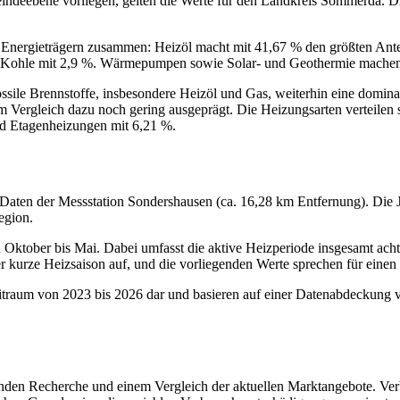
indeebene vorliegen, gelten die Werte für den Landkreis Sömmerda. Die
ergieträgern zusammen: Heizöl macht mit 41,67 % den größten Anteil 
d Kohle mit 2,9 %. Wärmepumpen sowie Solar- und Geothermie machen 
fossile Brennstoffe, insbesondere Heizöl und Gas, weiterhin eine domi
Vergleich dazu noch gering ausgeprägt. Die Heizungsarten verteilen s
d Etagenheizungen mit 6,21 %.
 Daten der Messstation Sondershausen (ca. 16,28 km Entfernung). Die Ja
egion.
n Oktober bis Mai. Dabei umfasst die aktive Heizperiode insgesamt ac
 kurze Heizsaison auf, und die vorliegenden Werte sprechen für einen e
itraum von 2023 bis 2026 dar und basieren auf einer Datenabdeckung vo
nden Recherche und einem Vergleich der aktuellen Marktangebote. Verb