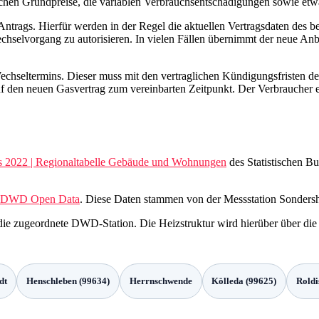
ichen Grundpreise, die variablen Verbrauchsentschädigungen sowie etw
ntrags. Hierfür werden in der Regel die aktuellen Vertragsdaten des b
hselvorgang zu autorisieren. In vielen Fällen übernimmt der neue Anbi
 Wechseltermins. Dieser muss mit den vertraglichen Kündigungsfristen d
uf den neuen Gasvertrag zum vereinbarten Zeitpunkt. Der Verbraucher e
s 2022 | Regionaltabelle Gebäude und Wohnungen
des Statistischen B
DWD Open Data
. Diese Daten stammen von der Messstation Sondersh
r die zugeordnete DWD-Station. Die Heizstruktur wird hierüber über d
dt
Henschleben (99634)
Herrnschwende
Kölleda (99625)
Roldi