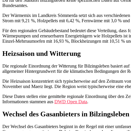
Da für den Standort Bilzingsleben keine spezifischen Daten auf Geme
Bundesamtes.
Der Wärmemix im Landkreis Sömmerda setzt sich aus verschiedenen En
Strom mit 9,21 %, Holzpellets mit 6,42 %, Fernwärme mit 3,0 % un
Für den regionalen Gebäudebestand bedeutet diese Verteilung, dass 
Wärmepumpen und erneuerbaren Energieträgern wie Holzpellets ist im 
Einzel-Mehrraumoefen mit 16,93 %, Blockheizungen mit 10,51 % un
Heizsaison und Witterung
Die regionale Einordnung der Witterung für Bilzingsleben basiert auf
allgemeiner Hintergrundwert für die klimatischen Bedingungen der R
Die Heizsaison konzentriert sich typischerweise auf den Zeitraum vo
November und Maerz liegt. Die Region weist typischerweise eine eher
Diese Daten stellen eine gemittelte regionale Einordnung über den Ze
Informationen stammen aus
DWD Open Data
.
Wechsel des Gasanbieters in Bilzingsleben
Der Wechsel des Gasanbieters beginnt in der Regel mit einer umfasse