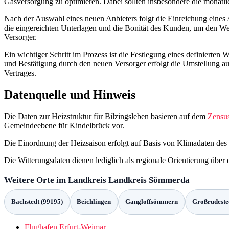
Gasversorgung zu optimieren. Dabei sollten insbesondere die monatl
Nach der Auswahl eines neuen Anbieters folgt die Einreichung eines A
die eingereichten Unterlagen und die Bonität des Kunden, um den Wec
Versorger.
Ein wichtiger Schritt im Prozess ist die Festlegung eines definierten
und Bestätigung durch den neuen Versorger erfolgt die Umstellung a
Vertrages.
Datenquelle und Hinweis
Die Daten zur Heizstruktur für Bilzingsleben basieren auf dem
Zensu
Gemeindeebene für Kindelbrück vor.
Die Einordnung der Heizsaison erfolgt auf Basis von Klimadaten des
Die Witterungsdaten dienen lediglich als regionale Orientierung übe
Weitere Orte im Landkreis Landkreis Sömmerda
Bachstedt (99195)
Beichlingen
Gangloffsömmern
Großrudeste
Flughafen Erfurt-Weimar