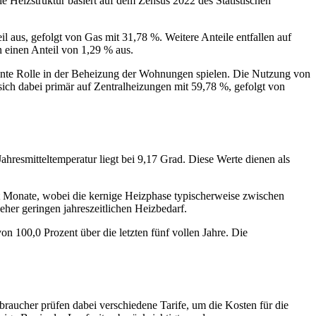
 Heizstruktur basiert auf dem Zensus 2022 des Statistischen
aus, gefolgt von Gas mit 31,78 %. Weitere Anteile entfallen auf
einen Anteil von 1,29 % aus.
nante Rolle in der Beheizung der Wohnungen spielen. Die Nutzung von
ich dabei primär auf Zentralheizungen mit 59,78 %, gefolgt von
hresmitteltemperatur liegt bei 9,17 Grad. Diese Werte dienen als
ht Monate, wobei die kernige Heizphase typischerweise zwischen
her geringen jahreszeitlichen Heizbedarf.
n 100,0 Prozent über die letzten fünf vollen Jahre. Die
raucher prüfen dabei verschiedene Tarife, um die Kosten für die