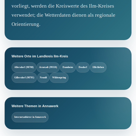
vorliegt, werden die Kreiswerte des Ilm‑Kreises
verwendet; die Wetterdaten dienen als regionale
Orientierung.
Weitere Orte im Landkreis Ilm-Kreis
Allersdorf (98708)
Arnstadt (99310)
Dannheim
Dosdorf
Ellichleben
Gillersdorf (98701)
Neusiß
Wildenspring
Weitere Themen in Annawerk
Internetanbieter in Annawerk