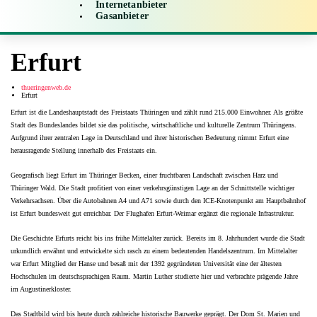
Internetanbieter
Gasanbieter
Erfurt
thueringenweb.de
Erfurt
Erfurt ist die Landeshauptstadt des Freistaats Thüringen und zählt rund 215.000 Einwohner. Als größte
Stadt des Bundeslandes bildet sie das politische, wirtschaftliche und kulturelle Zentrum Thüringens.
Aufgrund ihrer zentralen Lage in Deutschland und ihrer historischen Bedeutung nimmt Erfurt eine
herausragende Stellung innerhalb des Freistaats ein.
Geografisch liegt Erfurt im Thüringer Becken, einer fruchtbaren Landschaft zwischen Harz und
Thüringer Wald. Die Stadt profitiert von einer verkehrsgünstigen Lage an der Schnittstelle wichtiger
Verkehrsachsen. Über die Autobahnen A4 und A71 sowie durch den ICE-Knotenpunkt am Hauptbahnhof
ist Erfurt bundesweit gut erreichbar. Der Flughafen Erfurt-Weimar ergänzt die regionale Infrastruktur.
Die Geschichte Erfurts reicht bis ins frühe Mittelalter zurück. Bereits im 8. Jahrhundert wurde die Stadt
urkundlich erwähnt und entwickelte sich rasch zu einem bedeutenden Handelszentrum. Im Mittelalter
war Erfurt Mitglied der Hanse und besaß mit der 1392 gegründeten Universität eine der ältesten
Hochschulen im deutschsprachigen Raum. Martin Luther studierte hier und verbrachte prägende Jahre
im Augustinerkloster.
Das Stadtbild wird bis heute durch zahlreiche historische Bauwerke geprägt. Der Dom St. Marien und