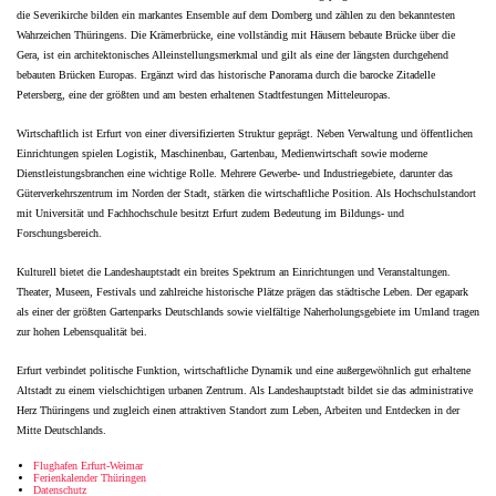
die Severikirche bilden ein markantes Ensemble auf dem Domberg und zählen zu den bekanntesten
Wahrzeichen Thüringens. Die Krämerbrücke, eine vollständig mit Häusern bebaute Brücke über die
Gera, ist ein architektonisches Alleinstellungsmerkmal und gilt als eine der längsten durchgehend
bebauten Brücken Europas. Ergänzt wird das historische Panorama durch die barocke Zitadelle
Petersberg, eine der größten und am besten erhaltenen Stadtfestungen Mitteleuropas.
Wirtschaftlich ist Erfurt von einer diversifizierten Struktur geprägt. Neben Verwaltung und öffentlichen
Einrichtungen spielen Logistik, Maschinenbau, Gartenbau, Medienwirtschaft sowie moderne
Dienstleistungsbranchen eine wichtige Rolle. Mehrere Gewerbe- und Industriegebiete, darunter das
Güterverkehrszentrum im Norden der Stadt, stärken die wirtschaftliche Position. Als Hochschulstandort
mit Universität und Fachhochschule besitzt Erfurt zudem Bedeutung im Bildungs- und
Forschungsbereich.
Kulturell bietet die Landeshauptstadt ein breites Spektrum an Einrichtungen und Veranstaltungen.
Theater, Museen, Festivals und zahlreiche historische Plätze prägen das städtische Leben. Der egapark
als einer der größten Gartenparks Deutschlands sowie vielfältige Naherholungsgebiete im Umland tragen
zur hohen Lebensqualität bei.
Erfurt verbindet politische Funktion, wirtschaftliche Dynamik und eine außergewöhnlich gut erhaltene
Altstadt zu einem vielschichtigen urbanen Zentrum. Als Landeshauptstadt bildet sie das administrative
Herz Thüringens und zugleich einen attraktiven Standort zum Leben, Arbeiten und Entdecken in der
Mitte Deutschlands.
Flughafen Erfurt-Weimar
Ferienkalender Thüringen
Datenschutz