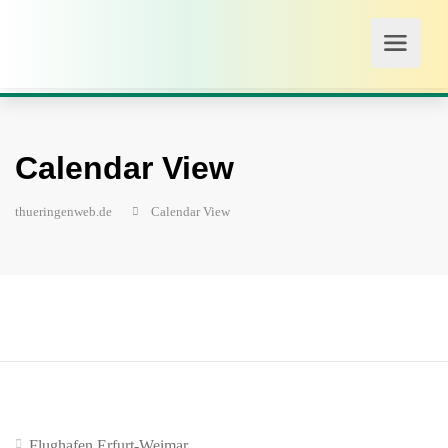
Calendar View
thueringenweb.de
Calendar View
Flughafen Erfurt-Weimar